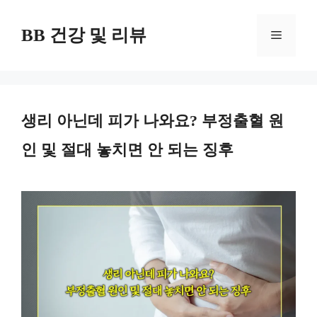
컨
BB 건강 및 리뷰
텐
메
츠
뉴
로
건
생리 아닌데 피가 나와요? 부정출혈 원
너
인 및 절대 놓치면 안 되는 징후
뛰
기