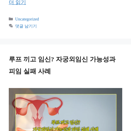
더 읽기
카
Uncategorized
테
댓글 남기기
고
리
루프 끼고 임신? 자궁외임신 가능성과
피임 실패 사례