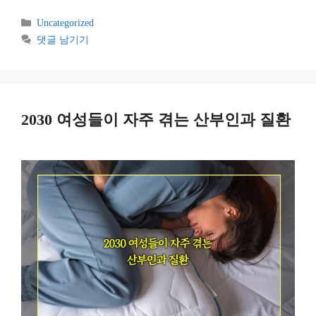
카
Uncategorized
테
댓글 남기기
고
리
2030 여성들이 자주 겪는 산부인과 질환