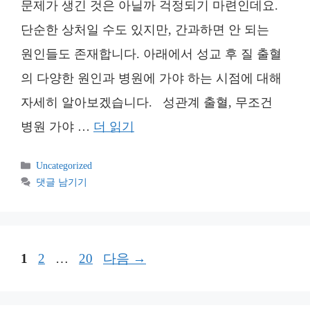
문제가 생긴 것은 아닐까 걱정되기 마련인데요.
단순한 상처일 수도 있지만, 간과하면 안 되는
원인들도 존재합니다. 아래에서 성교 후 질 출혈
의 다양한 원인과 병원에 가야 하는 시점에 대해
자세히 알아보겠습니다. 성관계 출혈, 무조건
병원 가야 …
더 읽기
카
Uncategorized
테
댓글 남기기
고
리
페
페
페
1
2
…
20
다음
→
이
이
이
지
지
지