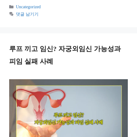
카
Uncategorized
테
댓글 남기기
고
리
루프 끼고 임신? 자궁외임신 가능성과
피임 실패 사례