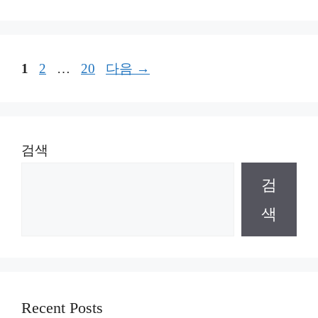
리
페
페
페
1
2
…
20
다음
→
이
이
이
지
지
지
검색
검
색
Recent Posts