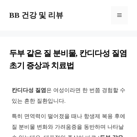
컨
BB 건강 및 리뷰
텐
메
츠
뉴
로
건
두부 같은 질 분비물, 칸디다성 질염
너
초기 증상과 치료법
뛰
기
칸디다성 질염
은 여성이라면 한 번쯤 경험할 수
있는 흔한 질환입니다.
특히 면역력이 떨어졌을 때나 항생제 복용 후에
질 분비물 변화와 가려움증을 동반하며 나타날