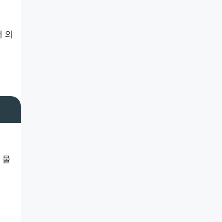
어 의
 물