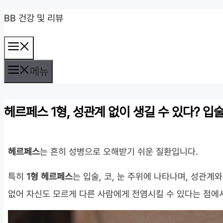
컨
BB 건강 및 리뷰
텐
메
츠
뉴
로
메뉴
건
너
헤르페스 1형, 성관계 없이 생길 수 있다? 입술
뛰
기
헤르페스
는 흔히 성병으로 오해받기 쉬운 질환입니다.
특히
1형 헤르페스
는 입술, 코, 눈 주위에 나타나며, 성관
없어 자신도 모르게 다른 사람에게 전염시킬 수 있다는 점에